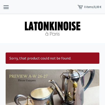
0 items
/
0,00
€
View
cart
-
Sorry, that product could not be found.