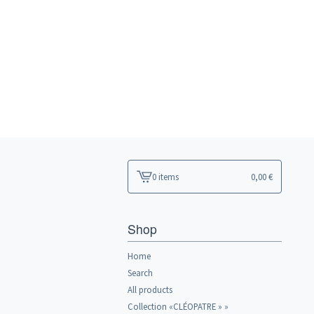
0 items
0,00
€
View
cart
-
Shop
Home
Search
All products
Collection «CLÉOPATRE » »