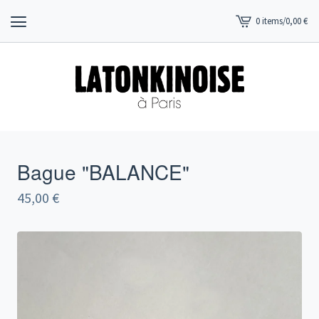
0 items
/
0,00
€
View
cart
-
Bague "BALANCE"
45,00
€