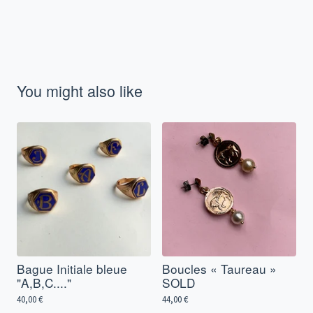
You might also like
Bague Initiale bleue
Boucles « Taureau »
"A,B,C...."
SOLD
40,00
€
44,00
€