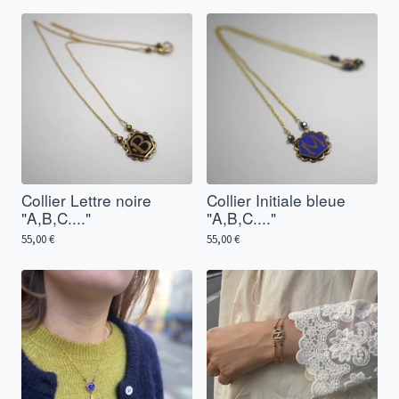
Collier Lettre noire
Collier Initiale bleue
"A,B,C...."
"A,B,C...."
55,00
€
55,00
€