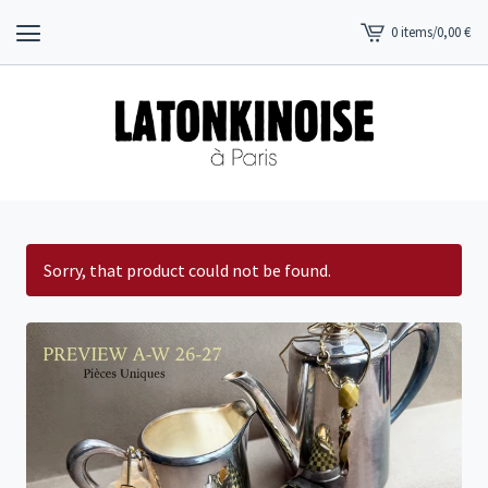
0 items
/
0,00
€
View
cart
-
Sorry, that product could not be found.