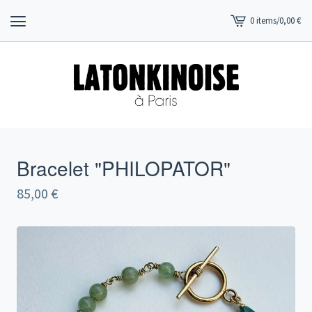
0 items
/
0,00
€
View
cart
-
Bracelet "PHILOPATOR"
85,00
€