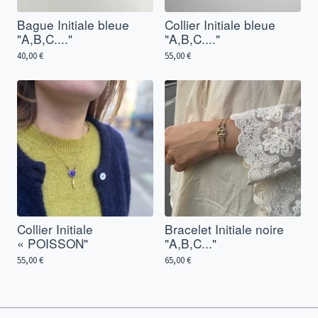
Bague Initiale bleue
Collier Initiale bleue
"A,B,C...."
"A,B,C...."
40,00
€
55,00
€
Collier Initiale
Bracelet Initiale noire
« POISSON"
"A,B,C..."
55,00
€
65,00
€