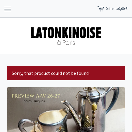
0 items
/
0,00
€
View
cart
-
Sorry, that product could not be found.