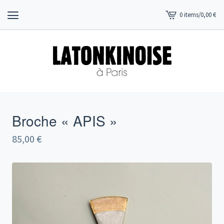
0 items
/
0,00
€
View
cart
-
Broche « APIS »
85,00
€