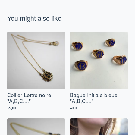
You might also like
Collier Lettre noire
Bague Initiale bleue
"A,B,C...."
"A,B,C...."
55,00
€
40,00
€