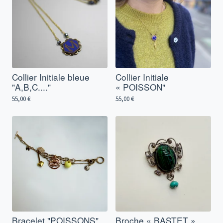
Collier Initiale bleue
Collier Initiale
"A,B,C...."
« POISSON"
55,00
€
55,00
€
Bracelet "POISSONS"
Broche « BASTET »