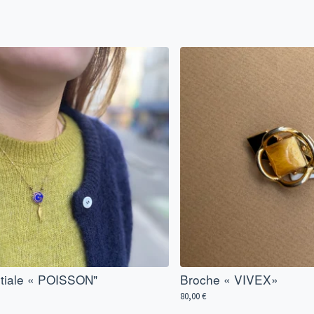
nitiale « POISSON"
Broche « VIVEX»
80,00
€