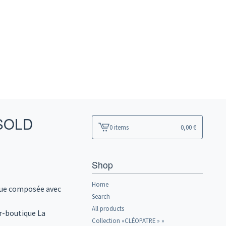
SOLD
0 items
0,00
€
View
cart
-
Shop
Home
que composée avec
Search
All products
er-boutique La
Collection «CLÉOPATRE » »