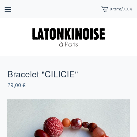
0 items
/
0,00
€
View
cart
-
Bracelet "CILICIE"
79,00
€