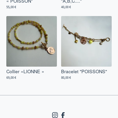
« POISSON"
"A,B,C...."
55,00
€
40,00
€
Collier «LIONNE »
Bracelet "POISSONS"
69,00
€
80,00
€