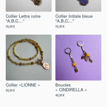
Collier Lettre noire
Collier Initiale bleue
"A,B,C...."
"A,B,C...."
55,00
€
55,00
€
Collier «LIONNE »
Boucles
« CINDIRELLA »
69,00
€
40,00
€