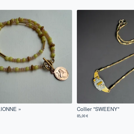
«LIONNE »
Collier "SWEENY"
85,00
€