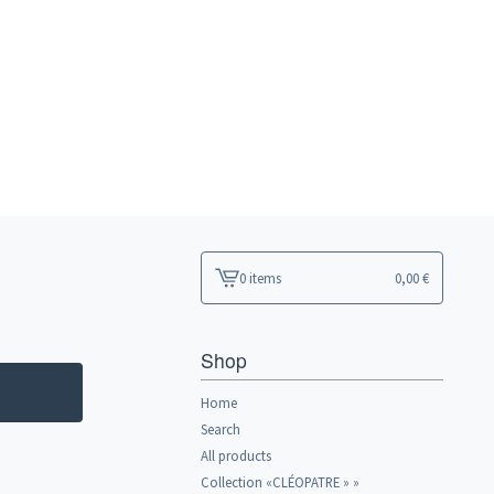
0 items
0,00
€
View
cart
-
Shop
Home
Search
All products
Collection «CLÉOPATRE » »