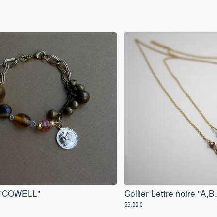
t "COWELL"
Collier Lettre noire "A,B,
55,00
€