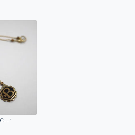
C...."