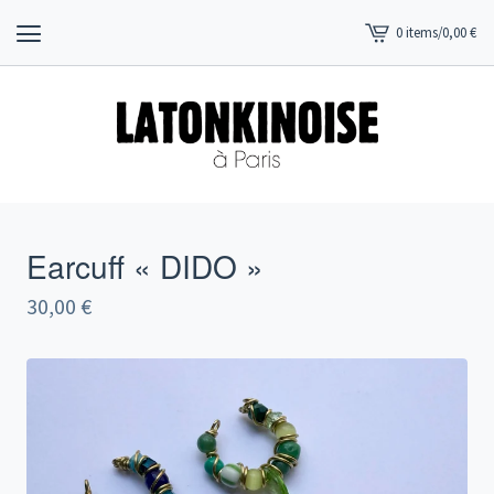
0 items
/
0,00
€
View
cart
-
Earcuff « DIDO »
30,00
€