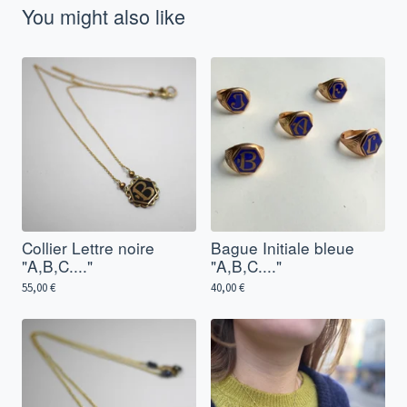
You might also like
Collier Lettre noire
Bague Initiale bleue
"A,B,C...."
"A,B,C...."
55,00
€
40,00
€