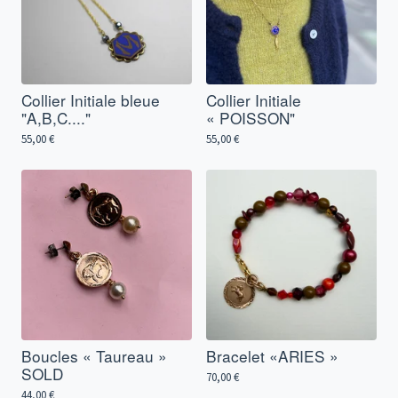
Collier Initiale bleue
Collier Initiale
"A,B,C...."
« POISSON"
55,00
€
55,00
€
Boucles « Taureau »
Bracelet «ARIES »
SOLD
70,00
€
44,00
€