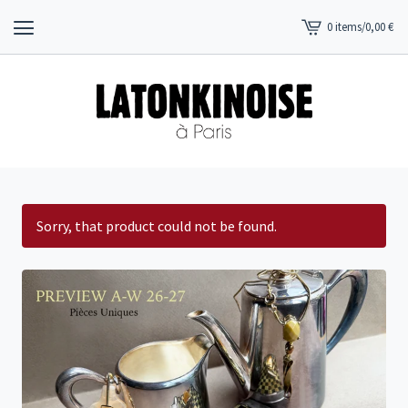
0 items
/
0,00
€
View
cart
-
Sorry, that product could not be found.