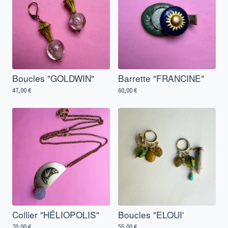
Boucles "GOLDWIN"
Barrette "FRANCINE"
47,00
€
60,00
€
Collier "HÉLIOPOLIS"
Boucles "ELOUI'
70,00
€
55,00
€