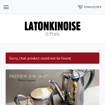
0 items
/
0,00
€
View
cart
-
Sorry, that product could not be found.