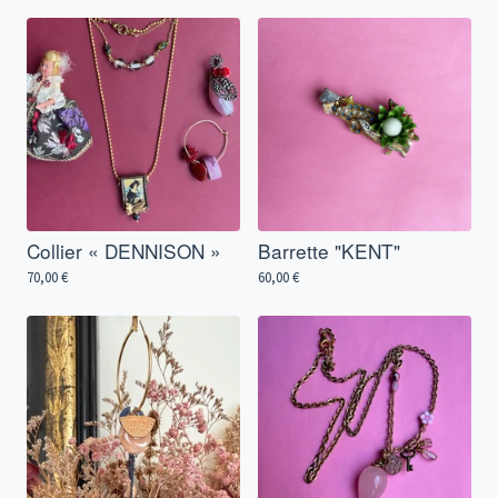
Collier « DENNISON »
Barrette "KENT"
70,00
€
60,00
€