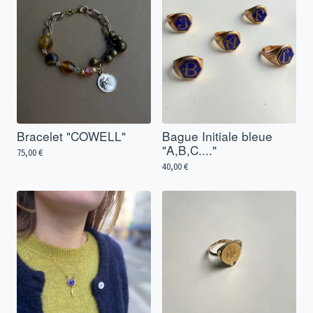
Bracelet "COWELL"
Bague Initiale bleue
"A,B,C...."
75,00
€
40,00
€