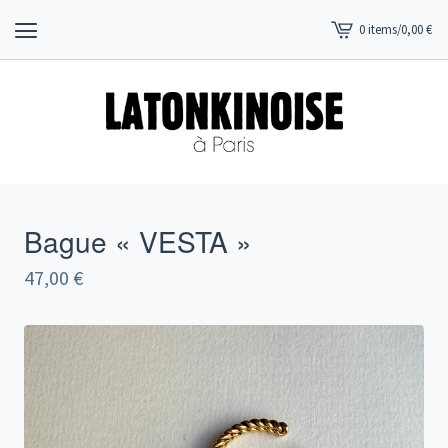
0 items
/
0,00
€
View
cart
-
Bague « VESTA »
47,00
€