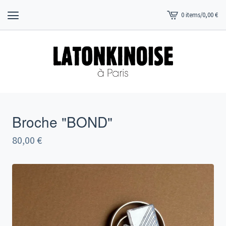
0 items
/
0,00
€
View
cart
-
Broche "BOND"
80,00
€