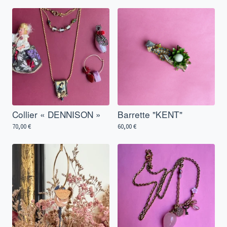
Collier « DENNISON »
Barrette "KENT"
70,00
€
60,00
€