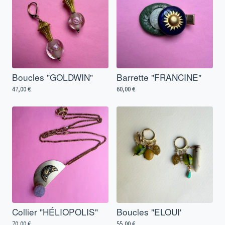
Boucles "GOLDWIN"
Barrette "FRANCINE"
47,00
€
60,00
€
Collier "HÉLIOPOLIS"
Boucles "ELOUI'
70,00
€
55,00
€