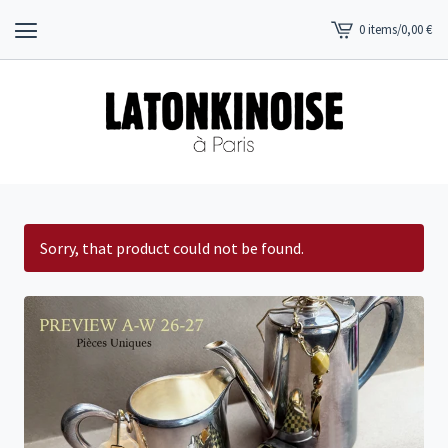
0 items
/
0,00
€
View
cart
-
Sorry, that product could not be found.