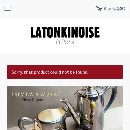
0 items
/
0,00
€
View
cart
-
Sorry, that product could not be found.