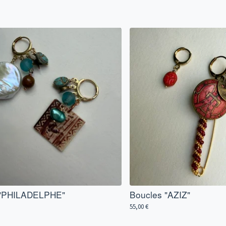
 "PHILADELPHE"
Boucles "AZIZ"
55,00
€