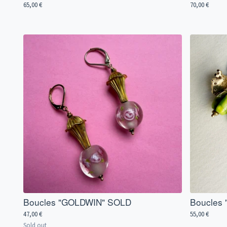
65,00
€
70,00
€
Boucles "GOLDWIN" SOLD
Boucles 
47,00
€
55,00
€
Sold out