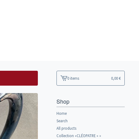
0 items
0,00
€
View
cart
-
Shop
Home
Search
All products
Collection «CLÉOPATRE » »